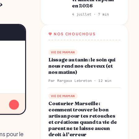
»
en 2026
4 juillet · 7 min
💛 NOS CHOUCHOUS
VIE DE MAMAN
Lissage au tanin : le soin qui
nous rend nos cheveux (et
nos matins)
Par Margaux Lebreton · 12 min
VIE DE MAMAN
↓
Couturier Marseille :
comment trouver le bon
artisan pour tes retouches
et créations quand ta vie de
parent ne te laisse aucun
ms pour le
droit à l’erreur