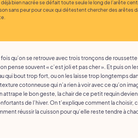
r déjà bien nacrée se défait toute seule le long de l’arête cent
son sans peur pour ceux qui détestent chercher des arêtes 
te.
fois qu’on se retrouve avec trois tronçons de roussett
on pense souvent « c’est joli et pas cher ». Et puis on l
u qui bout trop fort, ou on les laisse trop longtemps dan
texture cotonneuse qui n’a rien à voir avec ce qu’on imag
 attrape le bon geste, la chair de ce petit requin devien
confortants de l’hiver. On t’explique comment la choisir
mment réussir la cuisson pour qu’elle reste tendre à cha