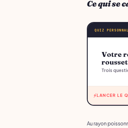
Ce qui se 
QUIZ PERSONNA
Votre recommandation sur recette de la
rousset
Trois questi
LANCER LE Q
Au rayon poissonn