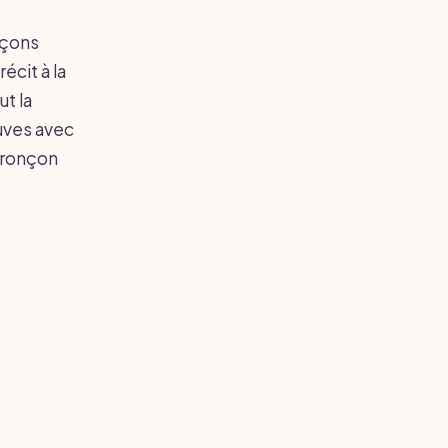
nçons
écit à la
ut la
ouves avec
 tronçon