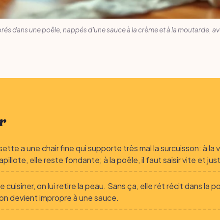
és dans une poêle, nappés d'une sauce à la crème et à la moutarde, avec
r
sette a une chair fine qui supporte très mal la surcuisson: à la
pillote, elle reste fondante; à la poêle, il faut saisir vite et jus
 cuisiner, on lui retire la peau. Sans ça, elle rét récit dans la p
llon devient impropre à une sauce.