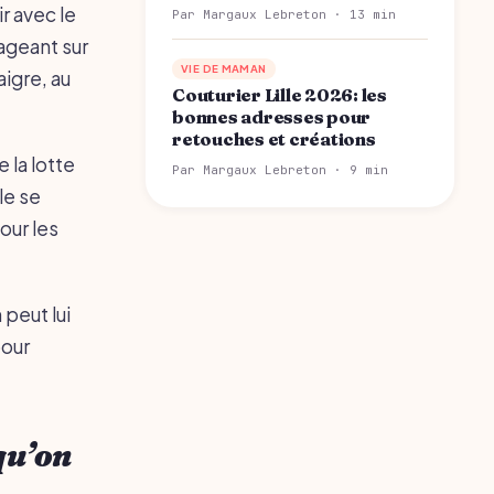
r avec le
Par Margaux Lebreton · 13 min
ageant sur
VIE DE MAMAN
aigre, au
Couturier Lille 2026: les
bonnes adresses pour
retouches et créations
e la lotte
Par Margaux Lebreton · 9 min
le se
our les
peut lui
pour
qu’on