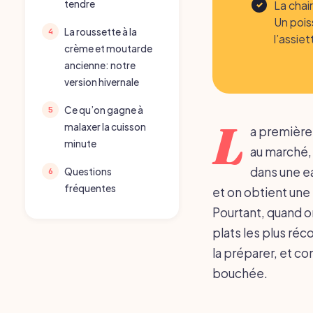
La chai
tendre
Un pois
La roussette à la
l’assiet
crème et moutarde
ancienne: notre
version hivernale
Ce qu’on gagne à
L
malaxer la cuisson
a première 
minute
au marché, 
dans une ea
Questions
fréquentes
et on obtient une 
Pourtant, quand on
plats les plus ré
la préparer, et co
bouchée.