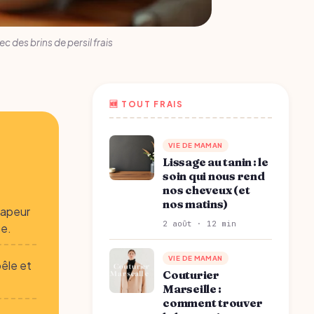
 des brins de persil frais
🆕 TOUT FRAIS
VIE DE MAMAN
Lissage au tanin : le
soin qui nous rend
nos cheveux (et
nos matins)
 vapeur
2 août · 12 min
te.
VIE DE MAMAN
oêle et
Couturier
Marseille :
comment trouver