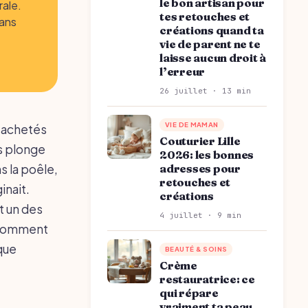
le bon artisan pour
rale.
tes retouches et
dans
créations quand ta
vie de parent ne te
laisse aucun droit à
l’erreur
26 juillet · 13 min
VIE DE MAMAN
e achetés
Couturier Lille
es plonge
2026: les bonnes
s la poêle,
adresses pour
retouches et
inait.
créations
t un des
4 juillet · 9 min
, comment
que
BEAUTÉ & SOINS
Crème
restauratrice: ce
qui répare
vraiment ta peau