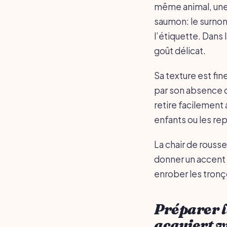
même animal, une p
saumon: le surnom
l’étiquette. Dans l
goût délicat.
Sa texture est fine
par son absence d
retire facilement 
enfants ou les re
La chair de rouss
donner un accent i
enrober les tronç
Préparer l
acquiert v