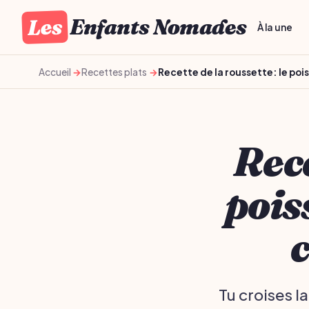
Les
Enfants Nomades
À la une
Accueil
Recettes plats
Recette de la roussette: le poi
Rece
pois
c
Tu croises l