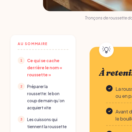
Tronçons de roussette dor
AU SOMMAIRE
Ce qui se cache
derrière le nom «
À reteni
roussette »
Préparer la
La rous
roussette: le bon
ou en pa
coup de main qu’on
acquiert vite
Avant de
le boui
Les cuissons qui
tiennent la roussette