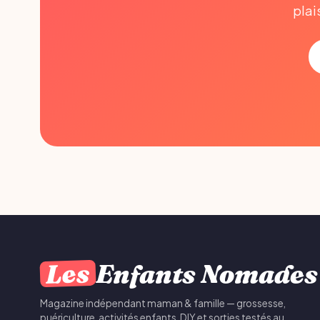
plai
Les
Enfants Nomades
Magazine indépendant maman & famille — grossesse,
puériculture, activités enfants, DIY et sorties testés au