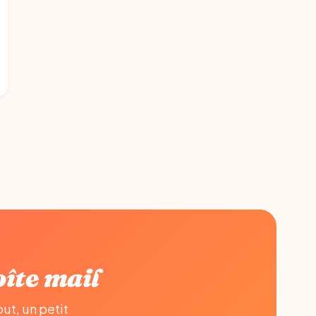
îte mail
ut, un petit