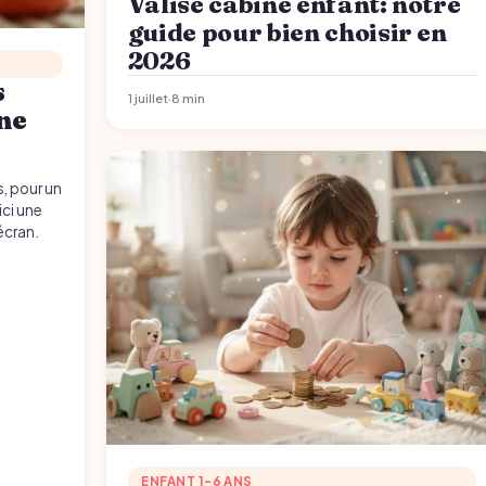
Valise cabine enfant: notre
guide pour bien choisir en
2026
s
1 juillet
·
8 min
 ne
s, pour un
ici une
 écran.
ENFANT 1-6 ANS