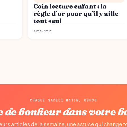
Coin lecture enfant : la
règle d’or pour qu’il y aille
tout seul
4 mai
·
7 min
CHAQUE SAMEDI MATIN, 08H00
e de bonheur dans votre bo
eurs articles de la semaine, une astuce qui change to