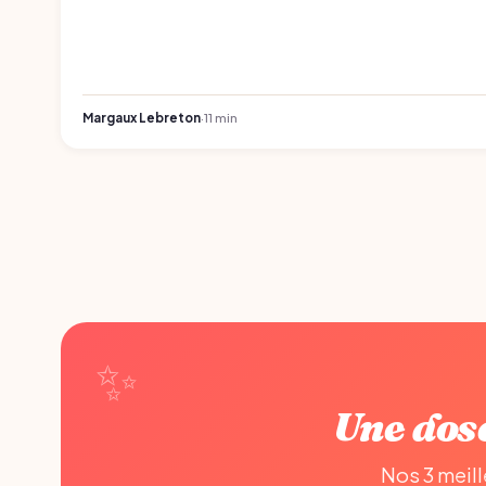
Margaux Lebreton
·
11 min
Une dos
Nos 3 meill