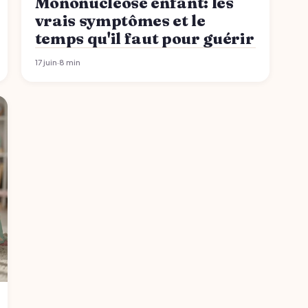
Mononucléose enfant: les
vrais symptômes et le
temps qu'il faut pour guérir
17 juin
·
8 min