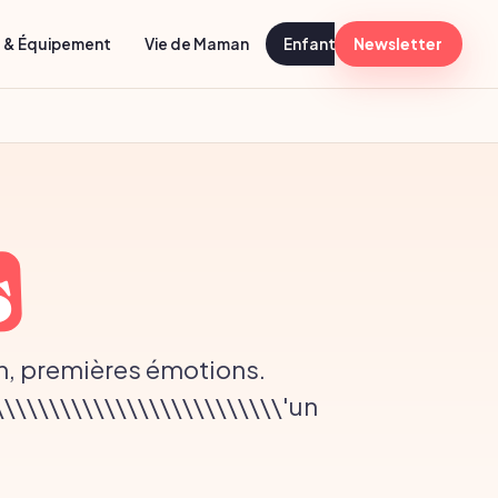
e & Équipement
Vie de Maman
Enfant 1-6 ans
Newsletter
Activités
s
n, premières émotions.
\\\\\\\\\\\\\\\\\\\\\\\\\'un