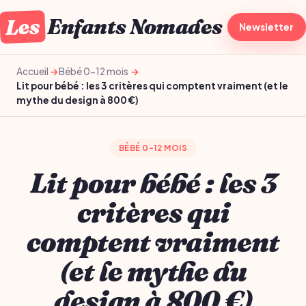
Les
Enfants Nomades
À la une
Newsletter
Gro
Accueil
Bébé 0-12 mois
Lit pour bébé : les 3 critères qui comptent vraiment (et le
mythe du design à 800 €)
BÉBÉ 0-12 MOIS
Lit pour bébé : les 3
critères qui
comptent vraiment
(et le mythe du
design à 800 €)