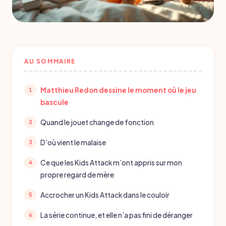
AU SOMMAIRE
Matthieu Redon dessine le moment où le jeu
bascule
Quand le jouet change de fonction
D’où vient le malaise
Ce que les Kids Attack m’ont appris sur mon
propre regard de mère
Accrocher un Kids Attack dans le couloir
La série continue, et elle n’a pas fini de déranger