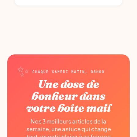
CHAQUE SAMEDI MATIN, 08H00
Une dose de
bonheur dans
votre boîte mail
Nos 3 meilleurs articles de la
semaine, une astuce qui change
tout, un petit plaisir à se faire ce