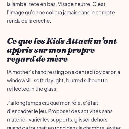
la jambe, tête en bas. Visage neutre. C’est
l’image qu’on ne collera jamais dans le compte
rendu de la crèche.
Ce que les Kids Attack m’ont
appris sur mon propre
regard de mère
!A mother’s hand resting on a dented toy car on a
windowsill, soft daylight, blurred silhouette
reflected in the glass
J’ai longtemps cru que mon rôle, c’était
d’encadrer le jeu. Proposer des activités sans
matériel, varier les supports, glisser dehors
quand ça tournait en rond dans la chambre, éviter