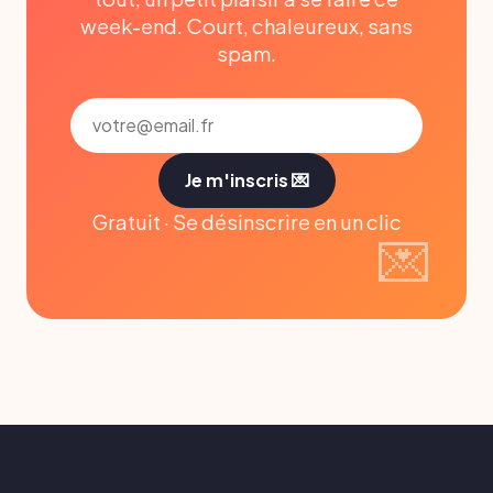
week-end. Court, chaleureux, sans
spam.
Je m'inscris 💌
Gratuit · Se désinscrire en un clic