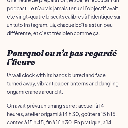
podcast. Je n’aurais jamais tenu si l’objectif avait
été vingt-quatre biscuits calibrés à l’identique sur
un tuto Instagram. Là, chaque boîte est un peu
différente, et c’est très bien comme ça.
Pourquoi on n’a pas regardé
l’heure
!A wall clock with its hands blurred and face
turned away, vibrant paper lanterns and dangling
origami cranes around it,
On avait prévu un timing serré : accueil à 14
heures, atelier origami à 14 h 30, goûter à 15 h 15,
contes à 15 h 45, fin à 16 h 30. En pratique, à 14