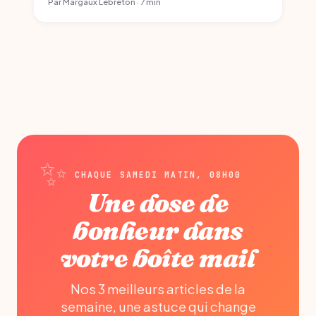
Par Margaux Lebreton · 7 min
CHAQUE SAMEDI MATIN, 08H00
Une dose de
bonheur dans
votre boîte mail
Nos 3 meilleurs articles de la
semaine, une astuce qui change