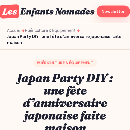
Les
Enfants Nomades
À la une
Newsletter
Gro
Accueil
Puériculture & Équipement
Japan Party DIY : une fête d’anniversaire japonaise faite
maison
PUÉRICULTURE & ÉQUIPEMENT
Japan Party DIY :
une fête
d’anniversaire
japonaise faite
maison