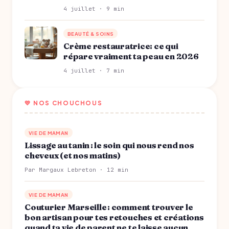
4 juillet · 9 min
BEAUTÉ & SOINS
Crème restauratrice: ce qui
répare vraiment ta peau en 2026
4 juillet · 7 min
💛 NOS CHOUCHOUS
VIE DE MAMAN
Lissage au tanin : le soin qui nous rend nos
cheveux (et nos matins)
Par Margaux Lebreton · 12 min
VIE DE MAMAN
Couturier Marseille : comment trouver le
bon artisan pour tes retouches et créations
quand ta vie de parent ne te laisse aucun