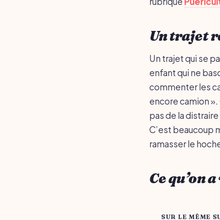
rubrique
Puéricu
Un trajet r
Un trajet qui se p
enfant qui ne basc
commenter les cami
encore camion ». Ç
pas de la distraire
C’est beaucoup mo
ramasser le hochet
Ce qu’on 
SUR LE MÊME S