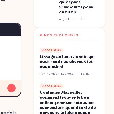
qui répare
vraiment ta peau
en 2026
4 juillet · 7 min
💛 NOS CHOUCHOUS
VIE DE MAMAN
Lissage au tanin : le soin qui
nous rend nos cheveux (et
nos matins)
Par Margaux Lebreton · 12 min
VIE DE MAMAN
↓
Couturier Marseille :
comment trouver le bon
artisan pour tes retouches
et créations quand ta vie de
parent ne te laisse aucun
ure de la