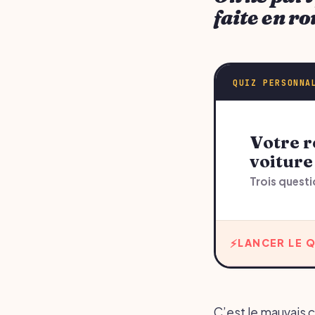
faite en ro
QUIZ PERSONNA
Votre recommandation sur longs trajets en
voiture
Trois questi
LANCER LE Q
C’est le mauvais ca