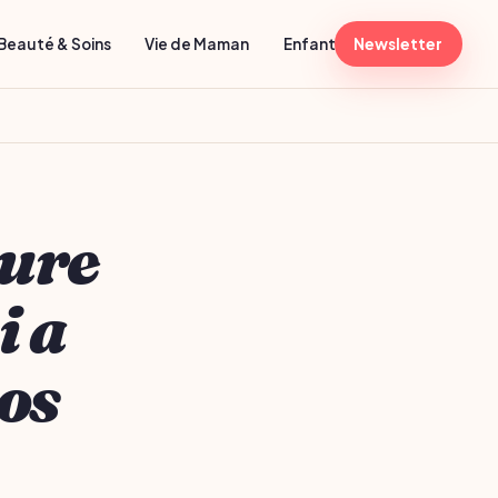
Beauté & Soins
Vie de Maman
Enfant 1-6 ans
Newsletter
Activités
ture
i a
os