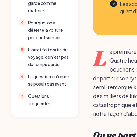
Les acc
gardé comme
quart d'
matériel
Pourquoi on a
détesté la voiture
pendant six mois
L
L’arrêt fait partie du
a première f
voyage, ce n’est pas
Quatre heu
du temps perdu
bouchons : 
La question qu’on ne
départ sur son ryt
se posait pas avant
semi-remorque klax
des milliers de ki
Questions
fréquentes
catastrophique et 
notre façon d’abo
On ne part 