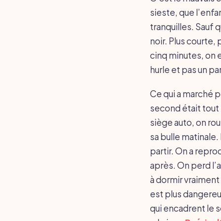
sieste, que l’enfa
tranquilles. Sauf q
noir. Plus courte,
cinq minutes, on e
hurle et pas un pa
Ce qui a marché po
second était tout p
siège auto, on ro
sa bulle matinale. 
partir. On a repro
après. On perd l’a
à dormir vraiment 
est plus dangereu
qui encadrent le 