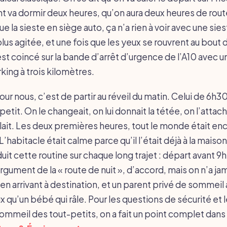
nt va dormir deux heures, qu’on aura deux heures de rout
ue la sieste en siège auto, ça n’a rien à voir avec une sie
 plus agitée, et une fois que les yeux se rouvrent au bout 
st coincé sur la bande d’arrêt d’urgence de l’A10 avec u
rking à trois kilomètres.
ur nous, c’est de partir au réveil du matin. Celui de 6h3
etit. On le changeait, on lui donnait la tétée, on l’attach
ulait. Les deux premières heures, tout le monde était en
L’habitacle était calme parce qu’il l’était déjà à la maiso
duit cette routine sur chaque long trajet : départ avant 9h
rgument de la « route de nuit », d’accord, mais on n’a jam
en arrivant à destination, et un parent privé de sommeil 
x qu’un bébé qui râle. Pour les questions de sécurité et
sommeil des tout-petits, on a fait un point complet dans