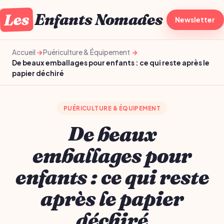
Les
Enfants Nomades
À la une
Newsletter
Gro
Accueil
Puériculture & Équipement
De beaux emballages pour enfants : ce qui reste après le
papier déchiré
PUÉRICULTURE & ÉQUIPEMENT
De beaux
emballages pour
enfants : ce qui reste
après le papier
déchiré