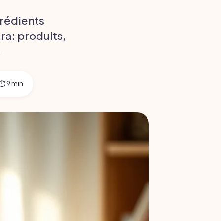
rédients
ra: produits,
.
⏱ 9 min