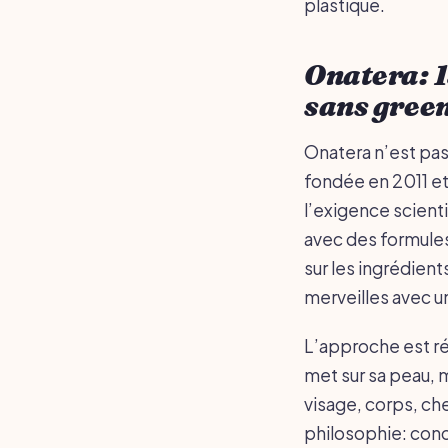
plastique.
Onatera: 1
sans gree
Onatera n’est pas
fondée en 2011 et
l’exigence scient
avec des formules
sur les ingrédien
merveilles avec 
L’approche est ré
met sur sa peau, 
visage, corps, ch
philosophie: conce