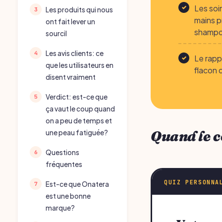
Les soi
Les produits qui nous
mains pr
ont fait lever un
shampoi
sourcil
Les avis clients: ce
Le rapp
que les utilisateurs en
flacon 
disent vraiment
Verdict: est-ce que
ça vaut le coup quand
on a peu de temps et
Quand le c
une peau fatiguée?
Questions
fréquentes
QUIZ PERSONNA
Est-ce que Onatera
est une bonne
marque?