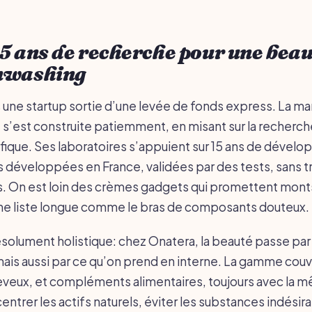
5 ans de recherche pour une bea
nwashing
 une startup sortie d’une levée de fonds express. La ma
 s’est construite patiemment, en misant sur la recherch
ifique. Ses laboratoires s’appuient sur 15 ans de dével
 développées en France, validées par des tests, sans t
ts. On est loin des crèmes gadgets qui promettent mont
une liste longue comme le bras de composants douteux.
solument holistique: chez Onatera, la beauté passe par
mais aussi par ce qu’on prend en interne. La gamme couv
eveux, et compléments alimentaires, toujours avec la 
ntrer les actifs naturels, éviter les substances indésir