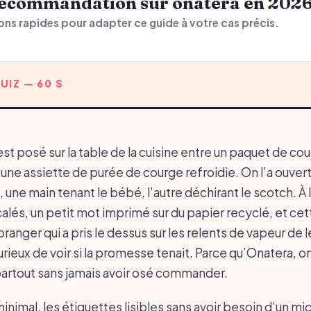
 recommandation sur onatera en 202
ons rapides pour adapter ce guide à votre cas précis.
UIZ — 60 S
est posé sur la table de la cuisine entre un paquet de co
 une assiette de purée de courge refroidie. On l’a ouver
une main tenant le bébé, l’autre déchirant le scotch. À l’
calés, un petit mot imprimé sur du papier recyclé, et ce
’oranger qui a pris le dessus sur les relents de vapeur de
urieux de voir si la promesse tenait. Parce qu’Onatera, o
partout sans jamais avoir osé commander.
inimal, les étiquettes lisibles sans avoir besoin d’un m