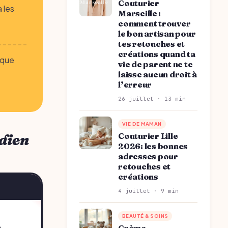
Couturier
 les
Marseille :
comment trouver
le bon artisan pour
tes retouches et
créations quand ta
aque
vie de parent ne te
laisse aucun droit à
l’erreur
26 juillet · 13 min
VIE DE MAMAN
Couturier Lille
idien
2026: les bonnes
adresses pour
retouches et
créations
4 juillet · 9 min
BEAUTÉ & SOINS