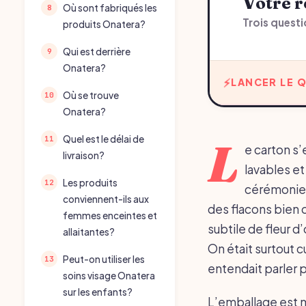
Votre
Où sont fabriqués les
Trois questi
produits Onatera?
Qui est derrière
Onatera?
LANCER LE Q
Où se trouve
Onatera?
Quel est le délai de
L
e carton s’
livraison?
lavables et
Les produits
cérémonie, 
conviennent-ils aux
des flacons bien 
femmes enceintes et
subtile de fleur d
allaitantes?
On était surtout c
Peut-on utiliser les
entendait parler 
soins visage Onatera
sur les enfants?
L’emballage est m