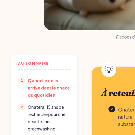
Flacons de
AU SOMMAIRE
Quand le colis
arrive dans le chaos
À reteni
du quotidien
Onatera: 15 ans de
Onatera
recherche pour une
natural
beauté sans
substa
greenwashing