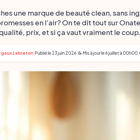
ches une marque de beauté clean, sans ing
promesses en l’air? On te dit tout sur Onate
qualité, prix, et si ça vaut vraiment le coup
rgaux Lebreton
·
Publié le
23 juin 2026
·
📝 Mis à jour le
6 juillet à 00h00
·