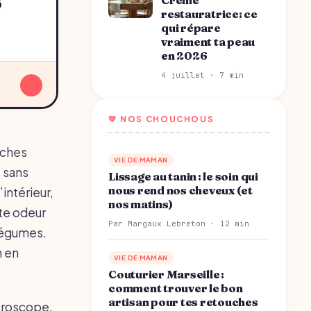
6
Crème
restauratrice: ce
qui répare
vraiment ta peau
en 2026
4 juillet · 7 min
↓
💛 NOS CHOUCHOUS
uches
VIE DE MAMAN
t sans
Lissage au tanin : le soin qui
nous rend nos cheveux (et
intérieur,
nos matins)
tte odeur
Par Margaux Lebreton · 12 min
 légumes.
n en
VIE DE MAMAN
Couturier Marseille :
comment trouver le bon
artisan pour tes retouches
icroscope,