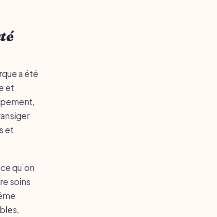
uté
rque a été
e et
oppement,
ransiger
s et
 ce qu’on
re soins
même
ables,