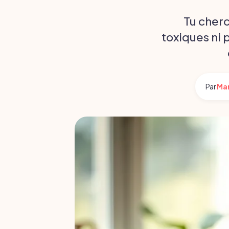
Tu cher
toxiques ni 
Par
Ma