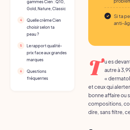
problèm
gammes Cien : Q10,
Gold, Nature, Classic
Si ta p
Quelle crème Cien
anti-âg
choisir selon ta
peau ?
Le rapport qualité-
prix face aux grandes
T
marques
u es devan
autre à 3,9
Questions
« dermatol
fréquentes
et ceux qui alerten
bonne affaire ou s
compositions, com
dire, sans filtre,