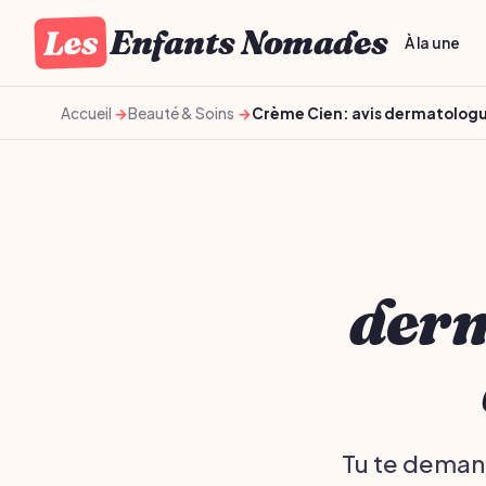
Les
Enfants Nomades
À la une
Accueil
Beauté & Soins
Crème Cien: avis dermatologu
derm
Tu te demand