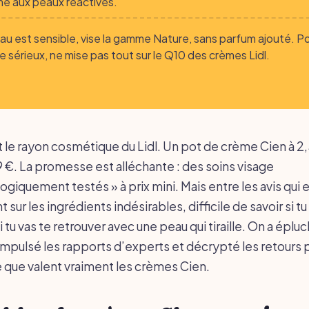
e aux peaux réactives.
eau est sensible, vise la gamme Nature, sans parfum ajouté. P
e sérieux, ne mise pas tout sur le Q10 des crèmes Lidl.
t le rayon cosmétique du Lidl. Un pot de crème Cien à 2,
9 €. La promesse est alléchante : des soins visage
ogiquement testés » à prix mini. Mais entre les avis qui
t sur les ingrédients indésirables, difficile de savoir si tu
i tu vas te retrouver avec une peau qui tiraille. On a épluc
pulsé les rapports d’experts et décrypté les retours 
 ce que valent vraiment les crèmes Cien.