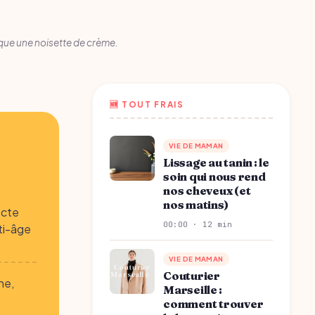
ique une noisette de crème.
🆕 TOUT FRAIS
VIE DE MAMAN
Lissage au tanin : le
soin qui nous rend
nos cheveux (et
nos matins)
ecte
00:00 · 12 min
ti-âge
VIE DE MAMAN
Couturier
ne,
Marseille :
comment trouver