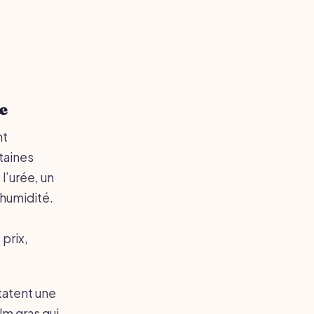
e
nt
taines
l’urée, un
’humidité.
prix,
tatent une
lm gras qui