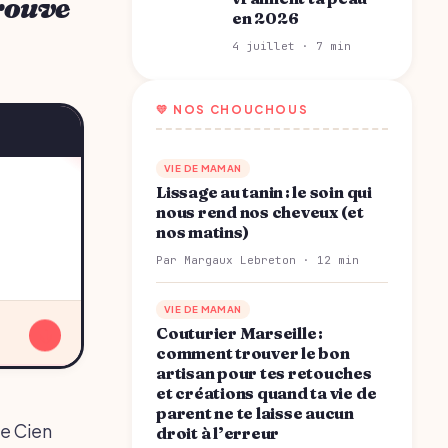
trouve
en 2026
4 juillet · 7 min
💛 NOS CHOUCHOUS
VIE DE MAMAN
Lissage au tanin : le soin qui
nous rend nos cheveux (et
nos matins)
Par Margaux Lebreton · 12 min
VIE DE MAMAN
↓
Couturier Marseille :
comment trouver le bon
artisan pour tes retouches
et créations quand ta vie de
parent ne te laisse aucun
ge Cien
droit à l’erreur