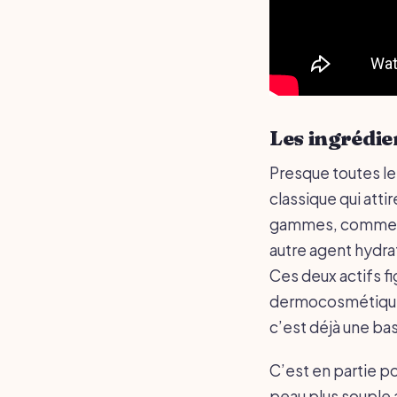
Les ingrédie
Presque toutes le
classique qui atti
gammes, comme Cie
autre agent hydrat
Ces deux actifs f
dermocosmétiques
c’est déjà une bas
C’est en partie 
peau plus souple a