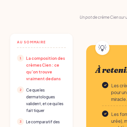
Un pot de crème Cien sur u
AU SOMMAIRE
La composition des
crèmes Cien : ce
À reteni
qu’on trouve
vraiment dedans
Les crè
Ce que les
pour un
dermatologues
miracle
valident, et ce qui les
fait tiquer
Les for
urée), 
Le comparatif des