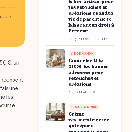
le bon artisan pour
tes retouches et
créations quand ta
our un
vie de parent ne te
laisse aucun droit à
l’erreur
26 juillet · 13 min
VIE DE MAMAN
Couturier Lille
50 €, un
2026: les bonnes
adresses pour
retouches et
 encensent
créations
 fais une
4 juillet · 9 min
hé les
pour te
BEAUTÉ & SOINS
Crème
restauratrice: ce
qui répare
vraiment ta peau